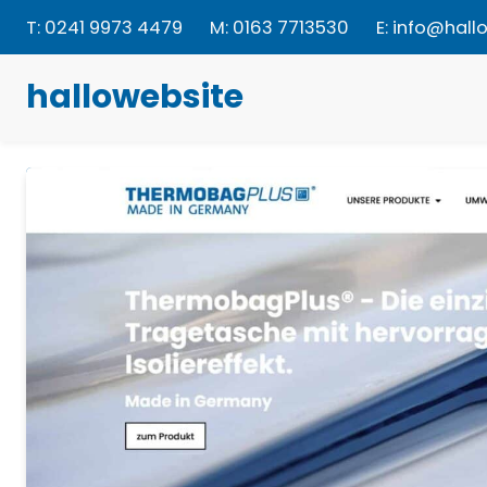
Zum
T:
0
241 9973 4479
M:
0
163 7713530
E:
info@hall
Inhalt
springen
hallowebsite