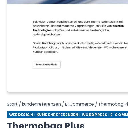
Start
/
kundenreferenzen
/
E-Commerce
/
Thermobag Pl
WEBDESIGN
|
KUNDENREFERENZEN
|
WORDPRESS
|
E-COMM
Thermobag Plus