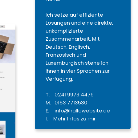
Ich setze auf effiziente
Lösungen und eine direkte,
unkomplizierte
Zusammenarbeit. Mit
Deutsch, Englisch,
Französisch und
Luxemburgisch stehe ich
Ihnen in vier Sprachen zur
Verfügung.
T:
0
241 9973 4479
M:
0
163 7713530
E:
info@hallowebsite.de
I:
Mehr Infos zu mir