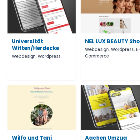
Universität
NEL LUX BEAUTY Sh
Witten/Herdecke
Webdesign
,
Wordpress
,
E
Commerce
Webdesign
,
Wordpress
Wilfo und Tani
Aachen Umzug