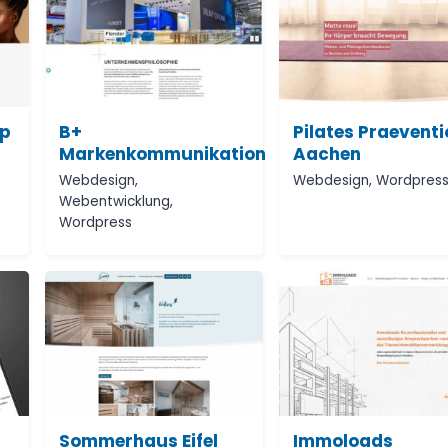
op
B+
Pilates Praevent
Markenkommunikation
Aachen
-
Webdesign
,
Webdesign
,
Wordpres
Webentwicklung
,
Wordpress
Sommerhaus Eifel
Immoloads