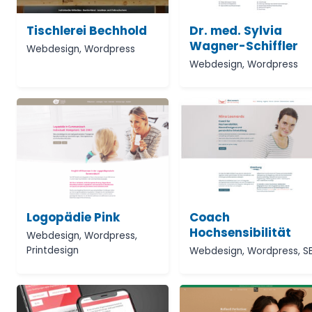
Tischlerei Bechhold
Dr. med. Sylvia
Wagner-Schiffler
Webdesign
,
Wordpress
Webdesign
,
Wordpress
Logopädie Pink
Coach
Hochsensibilität
Webdesign
,
Wordpress
,
Printdesign
Webdesign
,
Wordpress
,
S