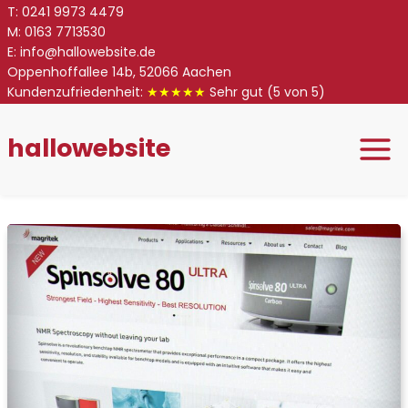
Zum
T:
0
241 9973 4479
M:
0
163 7713530
Inhalt
E:
info@hallowebsite.de
springen
Oppenhoffallee 14b, 52066 Aachen
Kundenzufriedenheit:
★★★★★
Sehr gut
(5 von 5)
hallowebsite