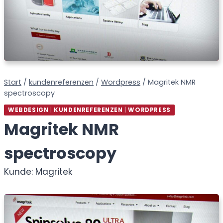
Start
/
kundenreferenzen
/
Wordpress
/
Magritek NMR
spectroscopy
WEBDESIGN
|
KUNDENREFERENZEN
|
WORDPRESS
Magritek NMR
spectroscopy
Magritek