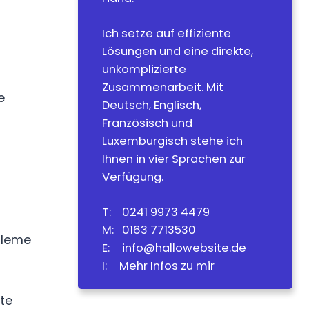
Ich setze auf effiziente
Lösungen und eine direkte,
unkomplizierte
Zusammenarbeit. Mit
e
Deutsch, Englisch,
Französisch und
Luxemburgisch stehe ich
Ihnen in vier Sprachen zur
Verfügung.
T:
0
241 9973 4479
M:
0
163 7713530
bleme
E:
info@hallowebsite.de
I:
Mehr Infos zu mir
te