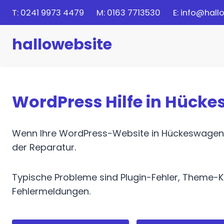
Zum
T:
0
241 9973 4479
M:
0
163 7713530
E:
info@hall
Inhalt
springen
hallowebsite
WordPress Hilfe in Hück
Wenn Ihre WordPress-Website in Hückeswagen def
der Reparatur.
Typische Probleme sind Plugin-Fehler, Theme-K
Fehlermeldungen.