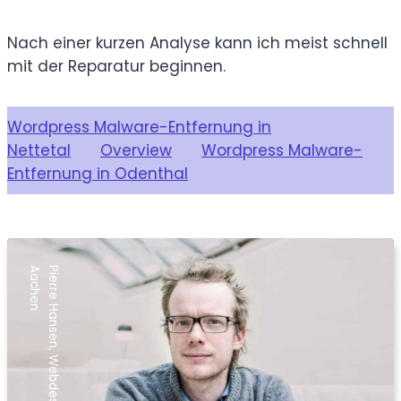
Nach einer kurzen Analyse kann ich meist schnell
mit der Reparatur beginnen.
Wordpress Malware-Entfernung in
Nettetal
Overview
Wordpress Malware-
Entfernung in Odenthal
n
P
i
e
r
r
e
H
a
n
s
e
n
,
W
e
b
d
e
s
i
g
n
e
r
a
u
s
A
a
c
h
e