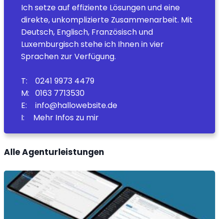
Ich setze auf effiziente Lösungen und eine
direkte, unkomplizierte Zusammenarbeit. Mit
Deutsch, Englisch, Französisch und
Luxemburgisch stehe ich Ihnen in vier
Sprachen zur Verfügung.
T:
0
241 9973 4479
M:
0
163 7713530
E:
info@hallowebsite.de
I:
Mehr Infos zu mir
Alle Agenturleistungen