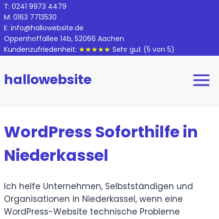
Zum
T:
0
241 9973 4479
M:
0
163 7713530
Inhalt
E:
info@hallowebsite.de
springen
Oppenhoffallee 14b, 52066 Aachen
Kundenzufriedenheit:
★★★★★
Sehr gut
(5 von 5)
hallowebsite
WordPress Soforthilfe in
Niederkassel
Ich helfe Unternehmen, Selbstständigen und
Organisationen in Niederkassel, wenn eine
WordPress-Website technische Probleme