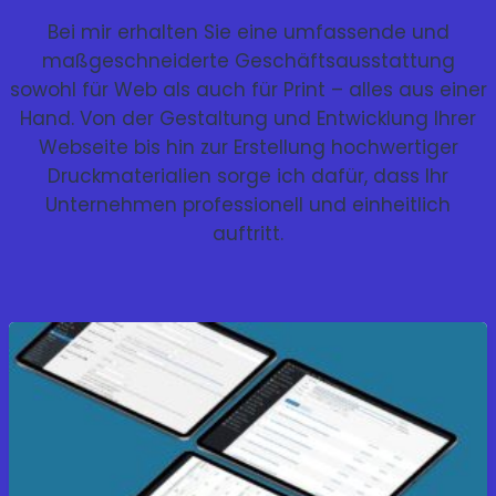
Bei mir erhalten Sie eine umfassende und
maßgeschneiderte Geschäftsausstattung
sowohl für Web als auch für Print – alles aus einer
Hand. Von der Gestaltung und Entwicklung Ihrer
Webseite bis hin zur Erstellung hochwertiger
Druckmaterialien sorge ich dafür, dass Ihr
Unternehmen professionell und einheitlich
auftritt.