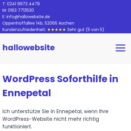
Zum
T:
0
241 9973 4479
M:
0
163 7713530
Inhalt
E:
info@hallowebsite.de
springen
Oppenhoffallee 14b, 52066 Aachen
Kundenzufriedenheit:
★★★★★
Sehr gut
(5 von 5)
hallowebsite
WordPress Soforthilfe in
Ennepetal
Ich unterstütze Sie in Ennepetal, wenn Ihre
WordPress-Website nicht mehr richtig
funktioniert.