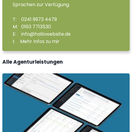
Sprachen zur Verfügung.
T:
0
241 9973 4479
M:
0
163 7713530
E:
info@hallowebsite.de
I:
Mehr Infos zu mir
Alle Agenturleistungen