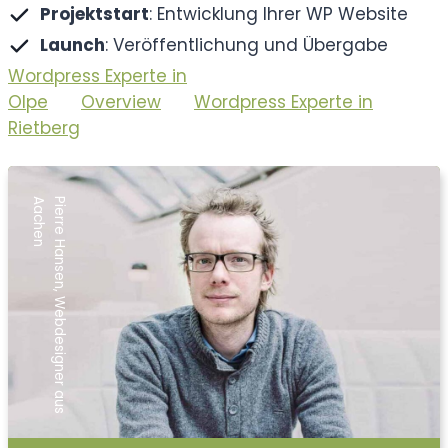
Projektstart
: Entwicklung Ihrer WP Website
Launch
: Veröffentlichung und Übergabe
Wordpress Experte in
Olpe
Overview
Wordpress Experte in
Rietberg
n
P
i
e
r
r
e
H
a
n
s
e
n
,
W
e
b
d
e
s
i
g
n
e
r
a
u
s
A
a
c
h
e