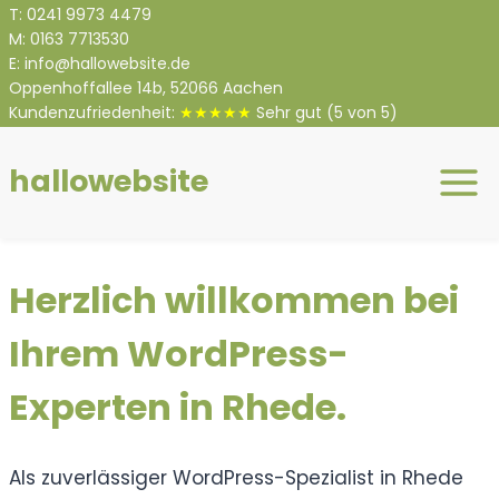
Zum
T:
0
241 9973 4479
M:
0
163 7713530
Inhalt
E:
info@hallowebsite.de
springen
Oppenhoffallee 14b, 52066 Aachen
Kundenzufriedenheit:
★★★★★
Sehr gut
(5 von 5)
hallowebsite
Herzlich willkommen bei
Ihrem WordPress-
Experten in Rhede.
Als zuverlässiger WordPress-Spezialist in Rhede