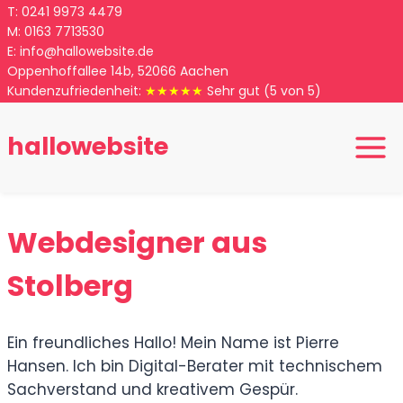
Zum
T:
0
241 9973 4479
M:
0
163 7713530
Inhalt
E:
info@hallowebsite.de
springen
Oppenhoffallee 14b, 52066 Aachen
Kundenzufriedenheit:
★★★★★
Sehr gut
(5 von 5)
hallowebsite
Webdesigner aus
Stolberg
Ein freundliches Hallo! Mein Name ist Pierre
Hansen. Ich bin Digital-Berater mit technischem
Sachverstand und kreativem Gespür.